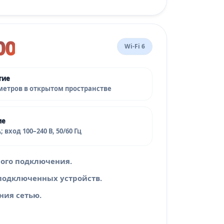
00
Wi‑Fi 6
тие
 метров в открытом пространстве
ие
А; вход 100–240 В, 50/60 Гц
ного подключения.
подключенных устройств.
ния сетью.