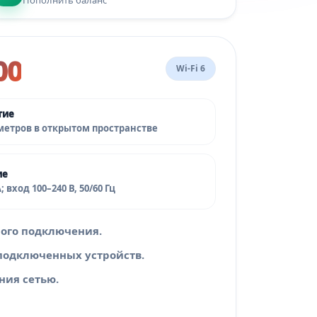
00
Wi‑Fi 6
тие
 метров в открытом пространстве
ие
А; вход 100–240 В, 50/60 Гц
ного подключения.
подключенных устройств.
ния сетью.