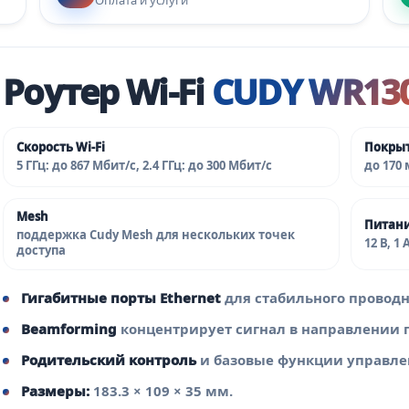
Роутер Wi‑Fi
CUDY WR13
Скорость Wi‑Fi
Покры
5 ГГц: до 867 Мбит/с, 2.4 ГГц: до 300 Мбит/с
до 170
Mesh
Питан
поддержка Cudy Mesh для нескольких точек
12 В, 1 
доступа
Гигабитные порты Ethernet
для стабильного провод
Beamforming
концентрирует сигнал в направлении 
Родительский контроль
и базовые функции управле
Размеры:
183.3 × 109 × 35 мм.