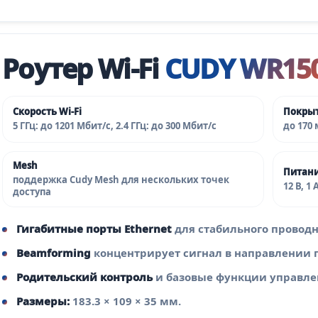
Роутер Wi‑Fi
CUDY WR15
Скорость Wi‑Fi
Покры
5 ГГц: до 1201 Мбит/с, 2.4 ГГц: до 300 Мбит/с
до 170
Mesh
Питан
поддержка Cudy Mesh для нескольких точек
12 В, 1 
доступа
Гигабитные порты Ethernet
для стабильного провод
Beamforming
концентрирует сигнал в направлении 
Родительский контроль
и базовые функции управле
Размеры:
183.3 × 109 × 35 мм.