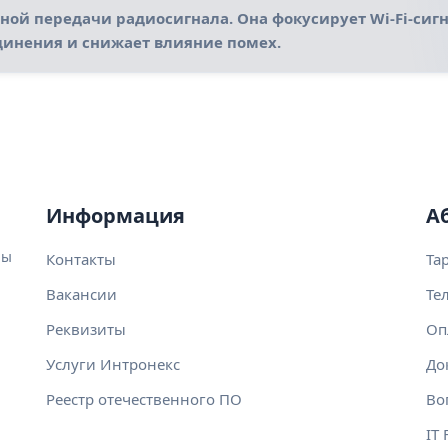
ой передачи радиосигнала. Она фокусирует Wi‑Fi‑сигн
динения и снижает влияние помех.
Информация
А
Мы
Контакты
Та
Вакансии
Те
Реквизиты
Оп
Услуги Интронекс
До
Реестр отечественного ПО
Во
IT