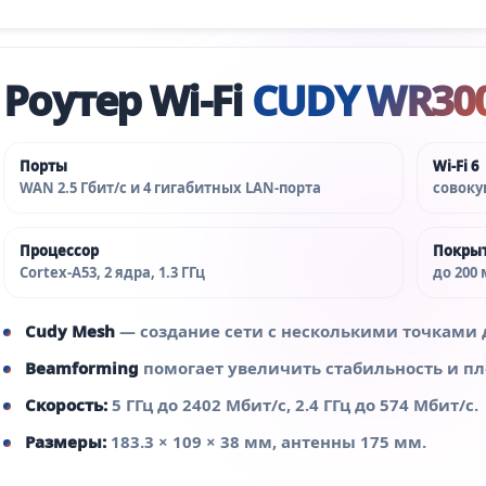
Роутер Wi‑Fi
CUDY WR30
Порты
Wi‑Fi 6
WAN 2.5 Гбит/с и 4 гигабитных LAN‑порта
совокуп
Процессор
Покры
Cortex‑A53, 2 ядра, 1.3 ГГц
до 200
Cudy Mesh
— создание сети с несколькими точками 
Beamforming
помогает увеличить стабильность и п
Скорость:
5 ГГц до 2402 Мбит/с, 2.4 ГГц до 574 Мбит/с.
Размеры:
183.3 × 109 × 38 мм, антенны 175 мм.