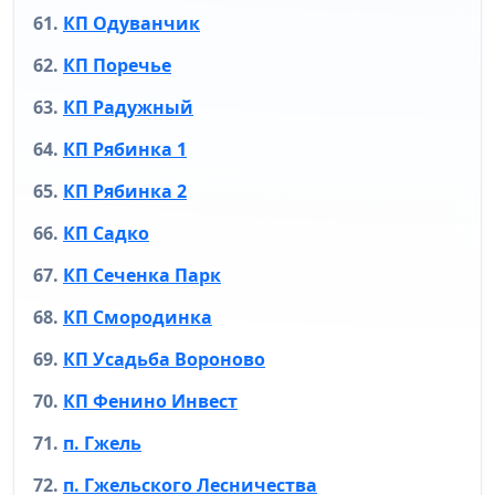
КП Одуванчик
КП Поречье
КП Радужный
КП Рябинка 1
КП Рябинка 2
КП Садко
КП Сеченка Парк
КП Смородинка
КП Усадьба Вороново
КП Фенино Инвест
п. Гжель
п. Гжельского Лесничества