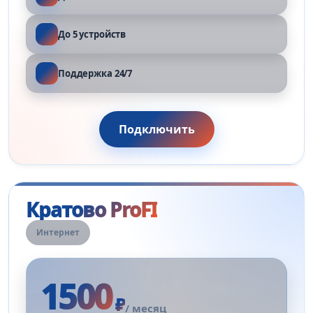
До 5 устройств
Поддержка 24/7
Подключить
Кратово ProFI
Интернет
1500
₽
/ месяц