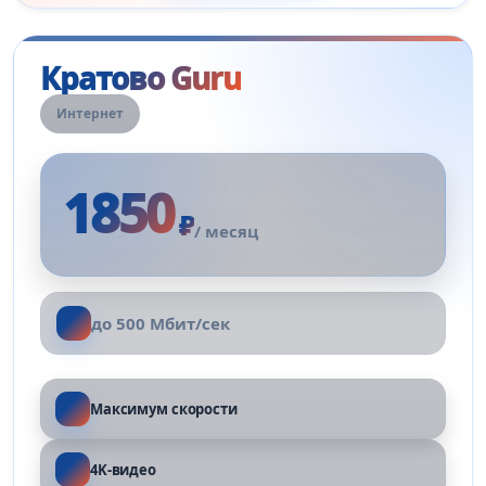
Кратово Guru
Интернет
1850
₽
/ месяц
до 500 Мбит/сек
Максимум скорости
4K-видео