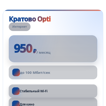
Кратово Opti
Интернет
950
₽
/ месяц
до 100 Мбит/сек
Стабильный Wi-Fi
Для кино